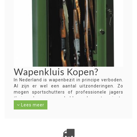
Wapenkluis Kopen?
In Nederland is wapenbezit in principe verboden.
Al zijn er wel een aantal uitzonderingen. Zo
mogen sportschutters of professionele jagers
thuis wel een wapen hebben, als ze tenminste
over een wapenvergunning beschikken. Bent u in
Lees meer
het bezit van zo'n wapenvergunning? Dan bent u
verplicht om een wapenkluis voor uw wapens te
hebben om deze veilig in op te bergen.
Daarnaast dient de kluis verankerd te zijn of zo
zwaar dat deze niet verplaatst kan worden.