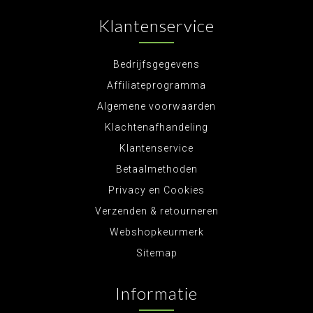
is doormiddel van een code. Eventueel is deze
nog te openen met een noodsleutel. Deze dient
Klantenservice
dan veilig opgeborgen te zijn. Een voorbeeld
hiervan is de Rottner Tresor
Gun 5 of Gun 5 cargo
Voordeel:
Bedrijfsgegevens
- Geen gedoe met sleutels makkelijk te openen
Affiliateprogramma
met code
Algemene voorwaarden
- Bij nood altijd nog een sleutelopening mogelijk
Klachtenafhandeling
Nadelen:
Klantenservice
- Veilige plek nodig voor de noodsleutels (Nooit in
Betaalmethoden
de kluis doen)
Privacy en Cookies
- Batterijen kunnen opraken en dan moet je bij de
noodsleutel kunnen
Verzenden & retourneren
Wapenkluis met sleutelslot:
Webshopkeurmerk
Simpel maar doeltreffend is de sleutelslot
Sitemap
sluiting. Deze werkt door middel van een sleutel.
Voordelen:
Informatie
- Geen gedoe met batterijen