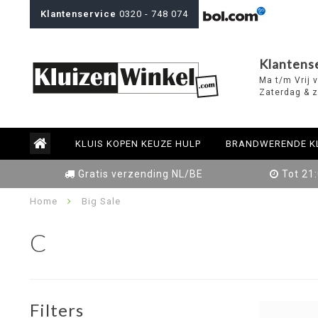
Klantenservice
0320 - 748 074
Klantens
Ma t/m Vrij 
Zaterdag & z
KLUIS KOPEN KEUZE HULP
BRANDWERENDE K
Gratis verzending NL/BE
Tot 21
Home
Big Sale
C
Filters