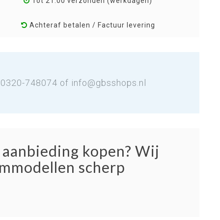
Tot 21:00 verzonden (werkdagen)
Achteraf betalen / Factuur levering
: 0320-748074 of
info@gbsshops.nl
e aanbieding kopen? Wij
mmodellen scherp