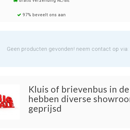
Gratis verzending NL/BE
97% beveelt ons aan
Geen producten gevonden! neem contact op via
Kluis of brievenbus in d
hebben diverse showroo
geprijsd