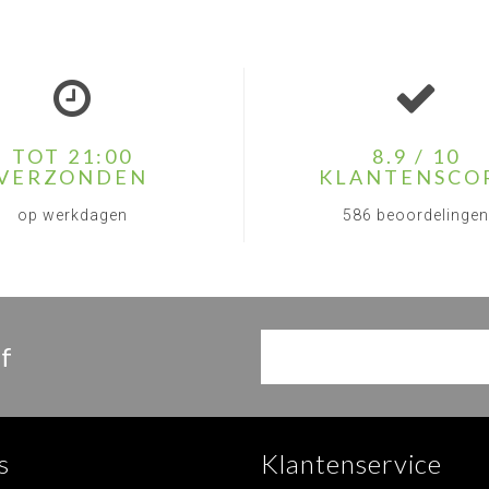
TOT 21:00
8.9 / 10
VERZONDEN
KLANTENSCO
op werkdagen
586 beoordelingen
f
s
Klantenservice