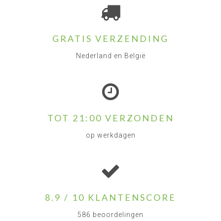
brandwerende of inbraak- en brandwerende kluis
nodig heeft? Ook zijn er nog datakluizen.
Inbraakwerende kluizen:
GRATIS VERZENDING
Inbraakwerende kluizen bieden bescherming
tegen diefstal bij bijvoorbeeld inbraak. Tevens
Nederland en België
kunnen zij beschermen tegen ongeoorloofd
gebruik. Alleen bieden deze geen bescherming
tegen brand. Wanneer u in uw inbraakwerende
kluis bijvoorbeeld belangrijke documenten tegen
brand wilt beschermen kunt u bijvoorbeeld een
brandwerende box
of
brandwerende zak
in de
TOT 21:00 VERZONDEN
kluis plaatsen. Hiermee zijn de documenten ook
tegen brand- beschermd.
op werkdagen
Inbraakwerende kluizen bieden standaard vaak
al een bescherming voor een verzekerde waarde
van 2500 euro. Wanneer u meer waarde wilt
beschermen zult u een gecertificeerde kluis
dienen te komen zoals een
EN 14450 (ECB-S)
8.9 / 10 KLANTENSCORE
gecertificeerde kluis
. Ook is er een SKG
certificering met sterren zoals bij hang- en
586 beoordelingen
sluitwerk. Een voorbeeld van deze kluizen is