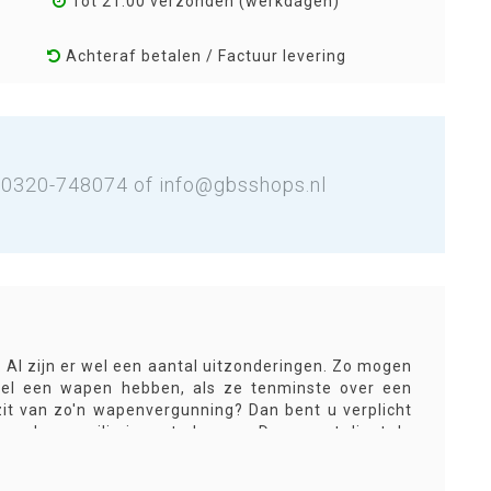
Tot 21:00 verzonden (werkdagen)
Achteraf betalen / Factuur levering
: 0320-748074 of
info@gbsshops.nl
. Al zijn er wel een aantal uitzonderingen. Zo mogen
 wel een wapen hebben, als ze tenminste over een
it van zo'n wapenvergunning? Dan bent u verplicht
m deze veilig in op te bergen. Daarnaast dient de
et verplaatst kan worden. Daarnaast dient de munitie
rbeeld een interne kluis. De regelgeving is geregeld