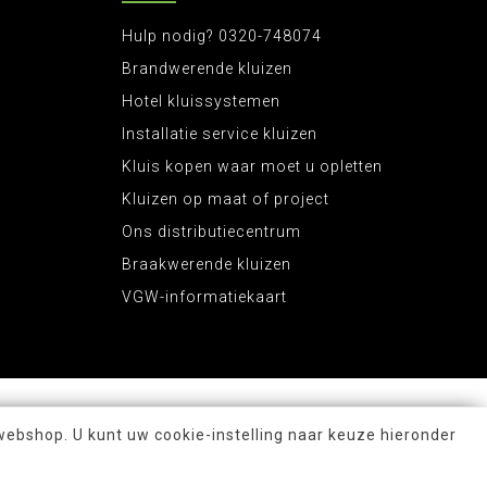
uizen te verankeren. Al onze kluizen zijn voorbereid
an geen kant meer op. En dat is wel zo veilig.
Hulp nodig? 0320-748074
elijk?
Brandwerende kluizen
tificering nodig voor een wapenkluis. Echter dient
Hotel kluissystemen
 er nog zwaardere certificeren zoals de
Europese
Installatie service kluizen
Kluis kopen waar moet u opletten
ij behandelen 2 soorten:
Kluizen op maat of project
Ons distributiecentrum
hslot is dat deze makkelijk te openen is doormiddel
Braakwerende kluizen
nen met een noodsleutel. Deze dient dan veilig
 Rottner Tresor
Gun 5 of Gun 5 cargo
VGW-informatiekaart
met code
webshop. U kunt uw cookie-instelling naar keuze hieronder
n de kluis doen)