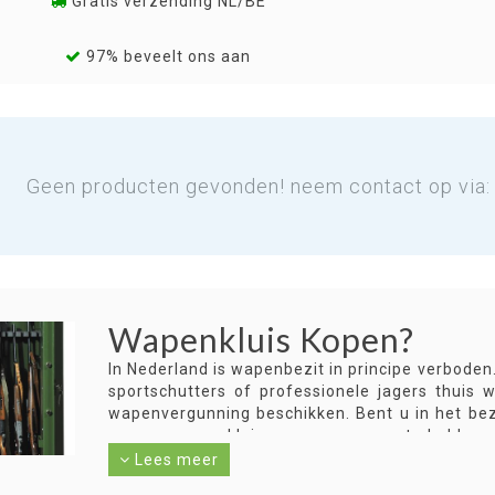
Gratis verzending NL/BE
97% beveelt ons aan
Geen producten gevonden! neem contact op via
Wapenkluis Kopen?
In Nederland is wapenbezit in principe verboden
sportschutters of professionele jagers thuis
wapenvergunning beschikken. Bent u in het bez
om een wapenkluis voor uw wapens te hebben o
kluis verankerd te zijn of zo zwaar dat deze ni
Lees meer
van de wapen gescheiden te zijn. Dit door bijvoo