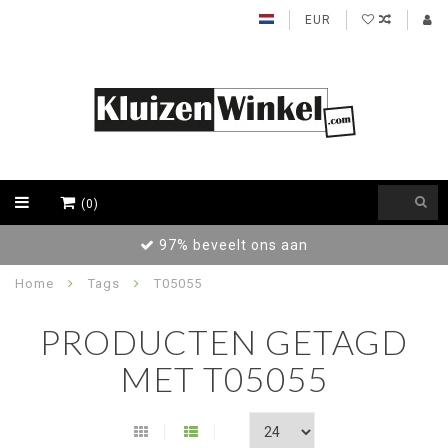
EUR
(0)
97% beveelt ons aan
Home
Tags
T05055
PRODUCTEN GETAGD
MET T05055