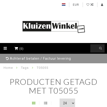
EUR
(0)
Gratis verzending NL/BE
Home
Tags
T05055
PRODUCTEN GETAGD
MET T05055