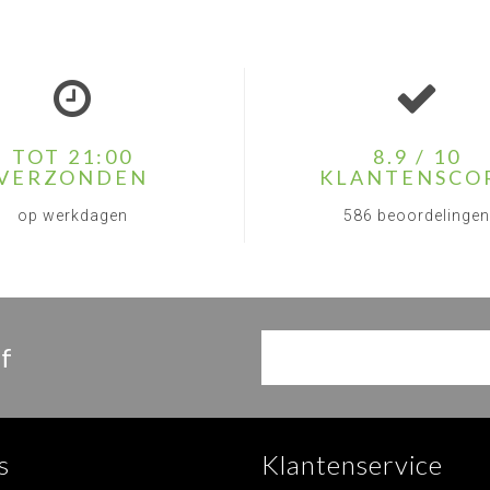
TOT 21:00
8.9 / 10
VERZONDEN
KLANTENSCO
op werkdagen
586 beoordelingen
f
s
Klantenservice