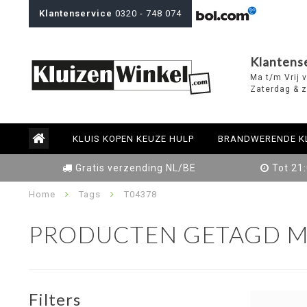
Klantenservice
0320 - 748 074
Klantens
Ma t/m Vrij 
Zaterdag & z
KLUIS KOPEN KEUZE HULP
BRANDWERENDE K
Gratis verzending NL/BE
Tot 21
Home
Tags
T04378
PRODUCTEN GETAGD M
Filters