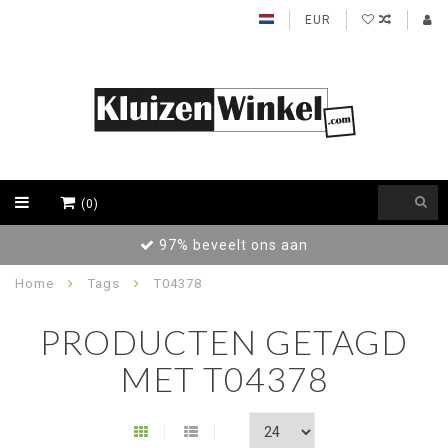
EUR
(0)
97% beveelt ons aan
Home
Tags
T04378
PRODUCTEN GETAGD
MET T04378