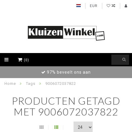
EUR
(0)
97% beveelt ons aan
Home
Tags
9006072037822
PRODUCTEN GETAGD
MET 9006072037822