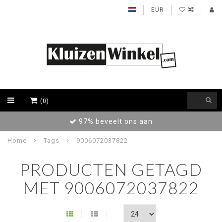
EUR
(0)
97% beveelt ons aan
Home
Tags
9006072037822
PRODUCTEN GETAGD
MET 9006072037822