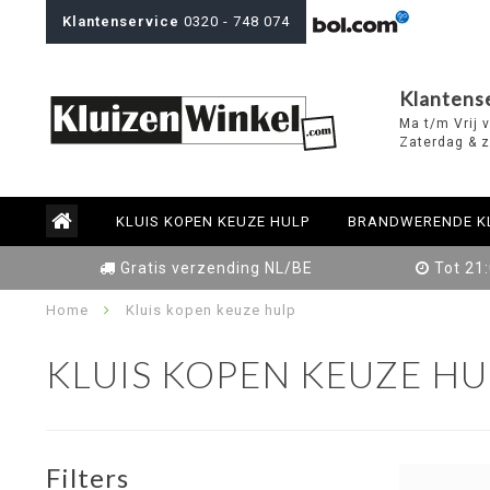
Klantenservice
0320 - 748 074
Klantens
Ma t/m Vrij 
Zaterdag & z
KLUIS KOPEN KEUZE HULP
BRANDWERENDE K
Gratis verzending NL/BE
Tot 21
Home
Kluis kopen keuze hulp
KLUIS KOPEN KEUZE HU
Filters