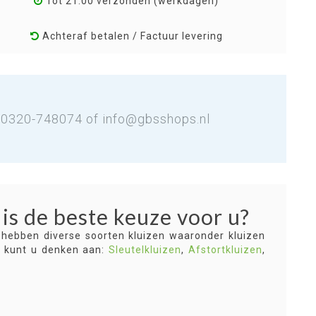
Tot 21:00 verzonden (werkdagen)
Achteraf betalen / Factuur levering
: 0320-748074 of
info@gbsshops.nl
 is de beste keuze voor u?
 hebben diverse soorten kluizen waaronder kluizen
ij kunt u denken aan:
Sleutelkluizen
,
Afstortkluizen
,
e, brandwerende of inbraak- en brandwerende kluis