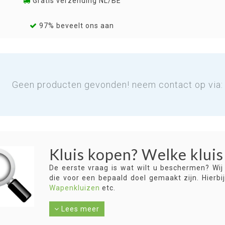
Gratis verzending NL/BE
97% beveelt ons aan
Geen producten gevonden! neem contact op via
Kluis kopen? Welke kluis
De eerste vraag is wat wilt u beschermen? Wij
die voor een bepaald doel gemaakt zijn. Hierb
Wapenkluizen
etc.
Daarnaast is de vraag of u een inbraakwerend
Lees meer
nodig heeft? Ook zijn er nog datakluizen.