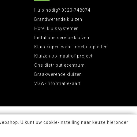
 brand of waterschade. Het verschil tussen een
Hulp nodig? 0320-748074
e eerste de warmte nodig heeft om te sluiten. Dit
kluis is meteen gesloten doormiddel van een seal.
Brandwerende kluizen
Hotel kluissystemen
Installatie service kluizen
 voor u om aan te schaffen.
Kluis kopen waar moet u opletten
an de kluis neemt u gerust contact met ons op via:
Kluizen op maat of project
Ons distributiecentrum
Braakwerende kluizen
VGW-informatiekaart
webshop. U kunt uw cookie-instelling naar keuze hieronder