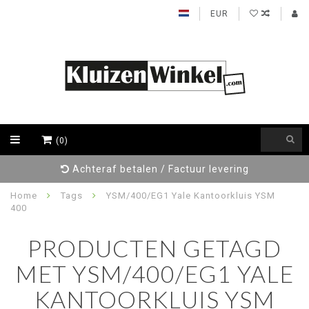
EUR
(0)
Achteraf betalen / Factuur levering
Home
Tags
YSM/400/EG1 Yale Kantoorkluis YSM
400
PRODUCTEN GETAGD
MET YSM/400/EG1 YALE
KANTOORKLUIS YSM