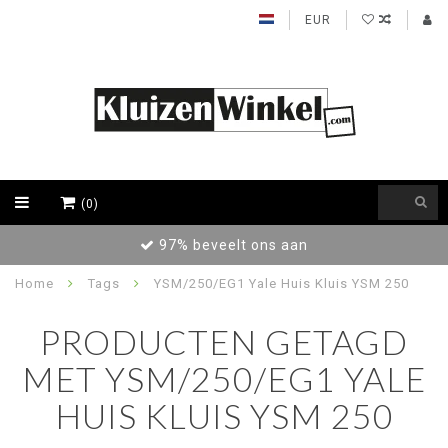
EUR
(0)
97% beveelt ons aan
Home
Tags
YSM/250/EG1 Yale Huis Kluis YSM 250
PRODUCTEN GETAGD
MET YSM/250/EG1 YALE
HUIS KLUIS YSM 250