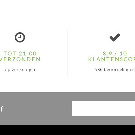
TOT 21:00
8.9 / 10
VERZONDEN
KLANTENSCO
op werkdagen
586 beoordelingen
f