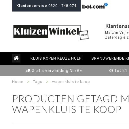
Klantenservice
0320 - 748 074
Klantens
Ma t/m Vrij 
Zaterdag & z
KLUIS KOPEN KEUZE HULP
BRANDWERENDE K
Gratis verzending NL/BE
Tot 21
Home
Tags
wapenkluis te koop
PRODUCTEN GETAGD M
WAPENKLUIS TE KOOP