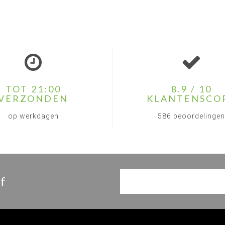
TOT 21:00
8.9 / 10
VERZONDEN
KLANTENSCO
op werkdagen
586 beoordelingen
f