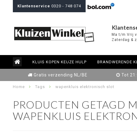
Klantenservice
0320 - 748 074
Klantens
Ma t/m Vrij 
Zaterdag & z
KLUIS KOPEN KEUZE HULP
BRANDWERENDE K
Gratis verzending NL/BE
Tot 21
Home
Tags
wapenkluis elektronisch slot
PRODUCTEN GETAGD M
WAPENKLUIS ELEKTRON