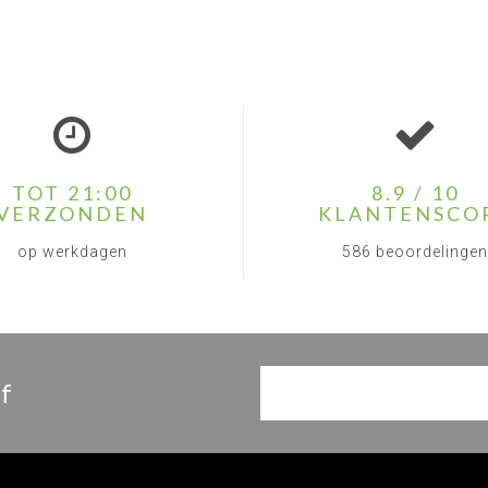
TOT 21:00
8.9 / 10
VERZONDEN
KLANTENSCO
op werkdagen
586 beoordelingen
f