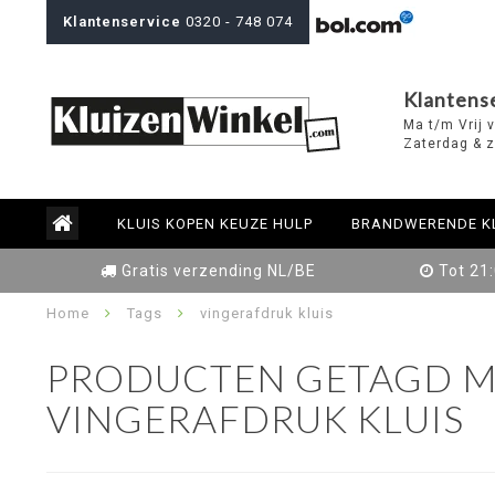
Klantenservice
0320 - 748 074
Klantens
Ma t/m Vrij 
Zaterdag & z
KLUIS KOPEN KEUZE HULP
BRANDWERENDE K
Gratis verzending NL/BE
Tot 21
Home
Tags
vingerafdruk kluis
PRODUCTEN GETAGD M
VINGERAFDRUK KLUIS