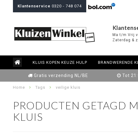
Klantenservice
0320 - 748 074
Klantens
Ma t/m Vrij 
Zaterdag & z
KLUIS KOPEN KEUZE HULP
BRANDWERENDE K
Gratis verzending NL/BE
Tot 21
Home
Tags
veilige kluis
PRODUCTEN GETAGD ME
KLUIS