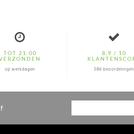
TOT 21:00
8.9 / 10
VERZONDEN
KLANTENSCO
op werkdagen
586 beoordelingen
f