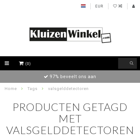
EUR
(0)
97% beveelt ons aan
Home
Tags
valsgelddetectoren
PRODUCTEN GETAGD
MET
VALSGELDDETECTOREN