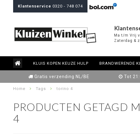
Klantenservice
0320 - 748 074
Klantens
Ma t/m Vrij 
Zaterdag & z
KLUIS KOPEN KEUZE HULP
BRANDWERENDE K
Gratis verzending NL/BE
Tot 21
Home
Tags
torino 4
PRODUCTEN GETAGD M
4