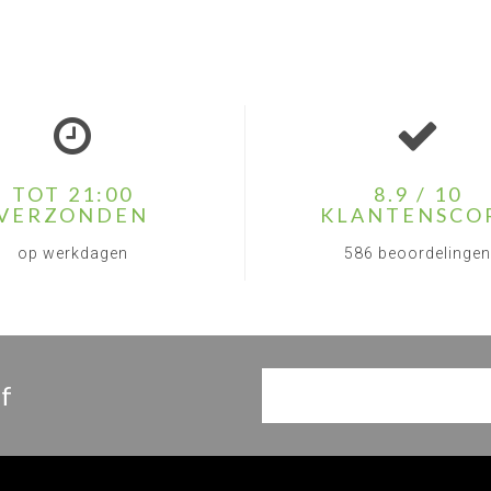
TOT 21:00
8.9 / 10
VERZONDEN
KLANTENSCO
op werkdagen
586 beoordelingen
f