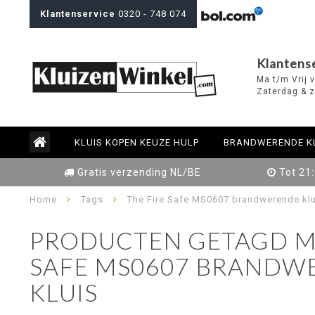
Klantenservice
0320 - 748 074
Klantens
Ma t/m Vrij 
Zaterdag & z
KLUIS KOPEN KEUZE HULP
BRANDWERENDE K
Gratis verzending NL/BE
Tot 21
Home
Tags
The Fire Safe MS0607 brandwerende klu
PRODUCTEN GETAGD ME
SAFE MS0607 BRANDW
KLUIS