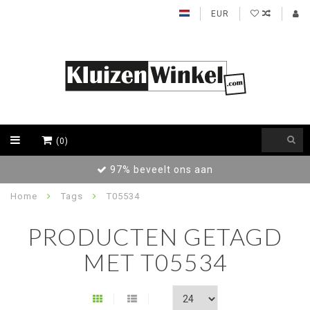
EUR
(0)
97% beveelt ons aan
Home
Tags
T05534
PRODUCTEN GETAGD
MET T05534