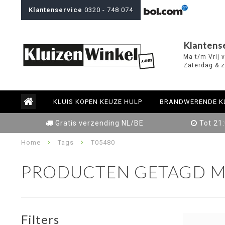
Klantenservice
0320 - 748 074
Klantens
Ma t/m Vrij 
Zaterdag & z
KLUIS KOPEN KEUZE HULP
BRANDWERENDE K
Gratis verzending NL/BE
Tot 21
Home
Tags
T05480
PRODUCTEN GETAGD M
Filters