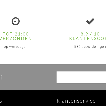
TOT 21:00
8.9 / 10
VERZONDEN
KLANTENSCO
op werkdagen
586 beoordelingen
f
s
Klantenservice