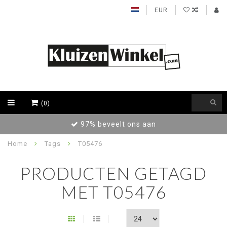
EUR
(0)
97% beveelt ons aan
Home
Tags
T05476
PRODUCTEN GETAGD
MET T05476