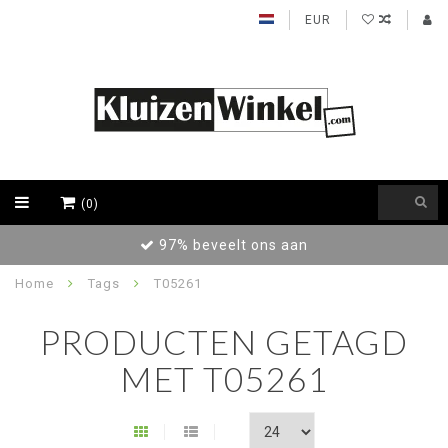
EUR
(0)
97% beveelt ons aan
Home
Tags
T05261
PRODUCTEN GETAGD
MET T05261