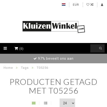
EUR
(0)
97% beveelt ons aan
Home
Tags
T05256
PRODUCTEN GETAGD
MET T05256