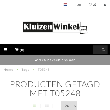
EUR
(0)
97% beveelt ons aan
Home
Tags
T05248
PRODUCTEN GETAGD
MET T05248