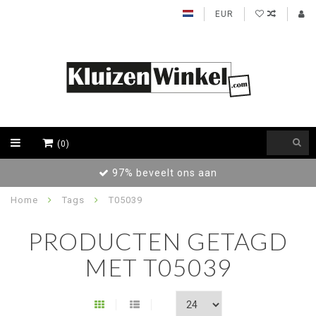
EUR
(0)
97% beveelt ons aan
Home
Tags
T05039
PRODUCTEN GETAGD
MET T05039