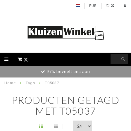
EUR
(0)
97% beveelt ons aan
Home
Tags
T05037
PRODUCTEN GETAGD
MET T05037