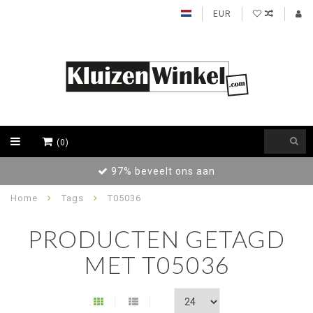
EUR
(0)
97% beveelt ons aan
Home
Tags
T05036
PRODUCTEN GETAGD
MET T05036