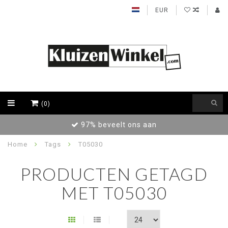
EUR
(0)
97% beveelt ons aan
Home
Tags
T05030
PRODUCTEN GETAGD
MET T05030