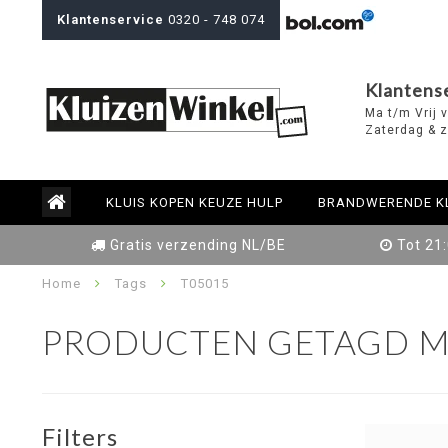
Klantenservice
0320 - 748 074
Klantens
Ma t/m Vrij 
Zaterdag & z
KLUIS KOPEN KEUZE HULP
BRANDWERENDE K
Gratis verzending NL/BE
Tot 21
Home
Tags
T05015
PRODUCTEN GETAGD M
Filters