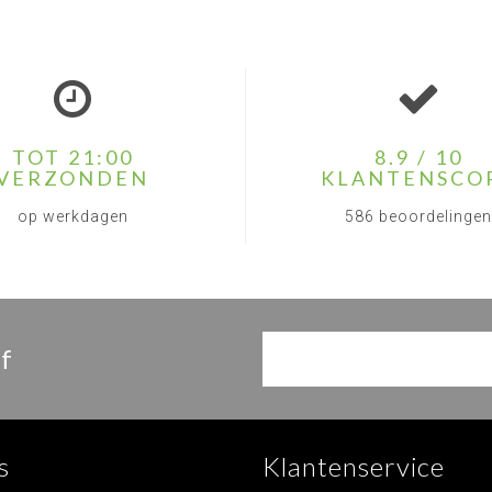
TOT 21:00
8.9 / 10
VERZONDEN
KLANTENSCO
op werkdagen
586 beoordelingen
f
s
Klantenservice