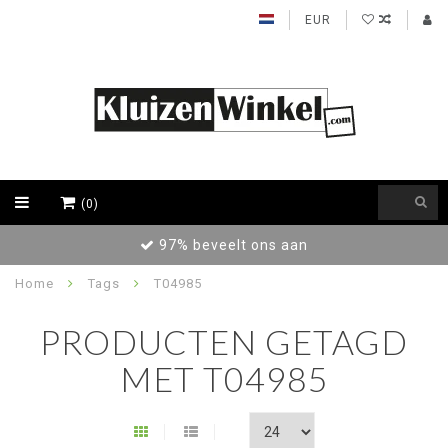
EUR
(0)
97% beveelt ons aan
Home
Tags
T04985
PRODUCTEN GETAGD
MET T04985