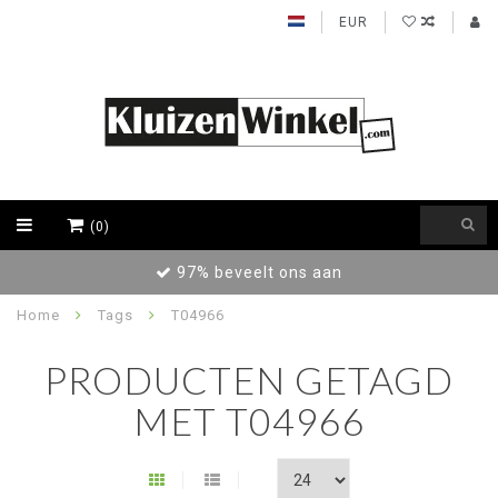
EUR
(0)
97% beveelt ons aan
Home
Tags
T04966
PRODUCTEN GETAGD
MET T04966