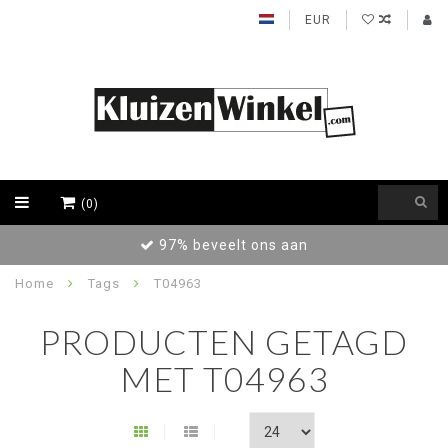
EUR
(0)
97% beveelt ons aan
Home
Tags
T04963
PRODUCTEN GETAGD
MET T04963