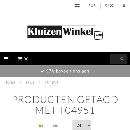
EUR
(0)
97% beveelt ons aan
Home
Tags
T04951
PRODUCTEN GETAGD
MET T04951