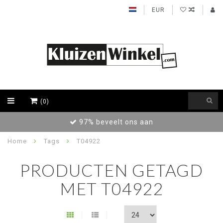
EUR
(0)
97% beveelt ons aan
Home
Tags
T04922
PRODUCTEN GETAGD
MET T04922