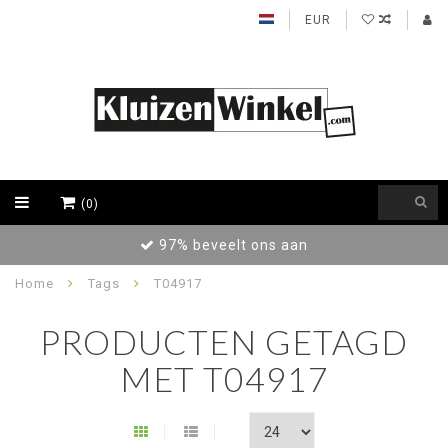
EUR
(0)
97% beveelt ons aan
Home
Tags
T04917
PRODUCTEN GETAGD
MET T04917