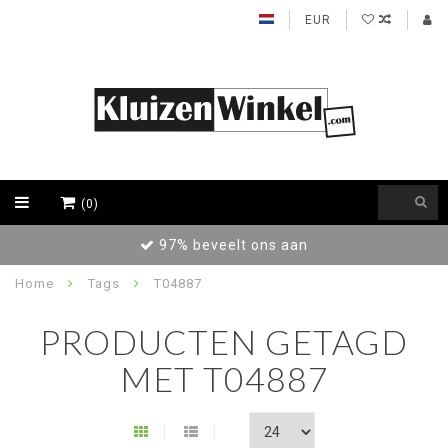
EUR
(0)
97% beveelt ons aan
Home
Tags
T04887
PRODUCTEN GETAGD
MET T04887