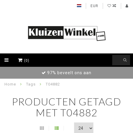
EUR
(0)
97% beveelt ons aan
Home
Tags
T04882
PRODUCTEN GETAGD
MET T04882