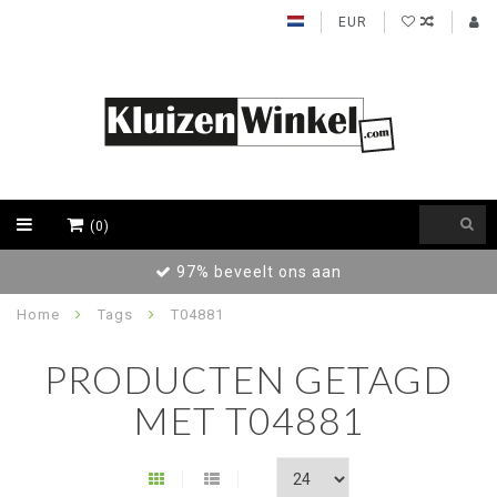
EUR
(0)
97% beveelt ons aan
Home
Tags
T04881
PRODUCTEN GETAGD
MET T04881