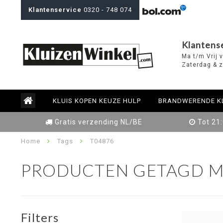
Klantenservice
0320 - 748 074
Klantens
Ma t/m Vrij 
Zaterdag & z
KLUIS KOPEN KEUZE HULP
BRANDWERENDE K
Gratis verzending NL/BE
Tot 21
Home
Tags
T04876
PRODUCTEN GETAGD M
Filters