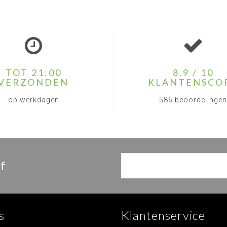
TOT 21:00
8.9 / 10
VERZONDEN
KLANTENSCO
op werkdagen
586 beoordelingen
f
s
Klantenservice