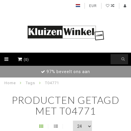
EUR
(0)
97% beveelt ons aan
Home
Tags
T04771
PRODUCTEN GETAGD
MET T04771