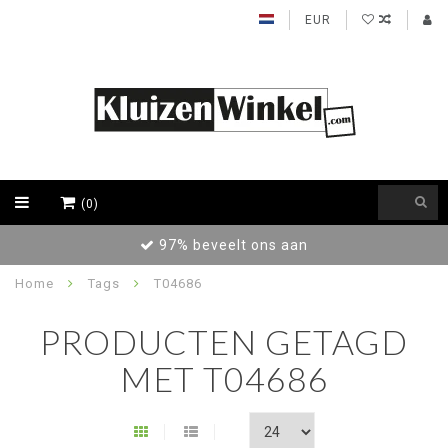
EUR
(0)
97% beveelt ons aan
Home
Tags
T04686
PRODUCTEN GETAGD
MET T04686