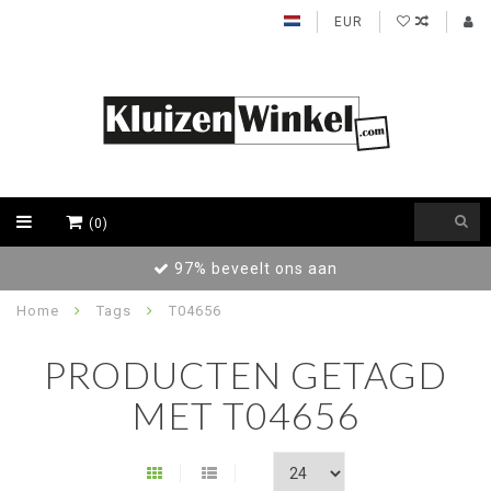
EUR
(0)
97% beveelt ons aan
Home
Tags
T04656
PRODUCTEN GETAGD
MET T04656