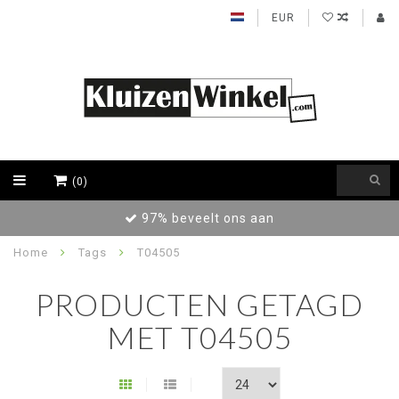
EUR
(0)
97% beveelt ons aan
Home
Tags
T04505
PRODUCTEN GETAGD
MET T04505