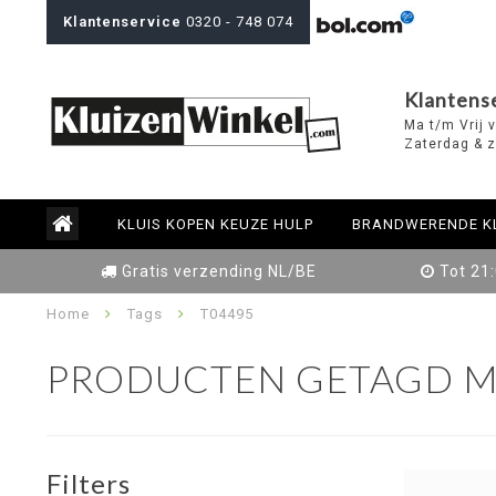
Klantenservice
0320 - 748 074
Klantens
Ma t/m Vrij 
Zaterdag & z
KLUIS KOPEN KEUZE HULP
BRANDWERENDE K
Gratis verzending NL/BE
Tot 21
Home
Tags
T04495
PRODUCTEN GETAGD M
Filters