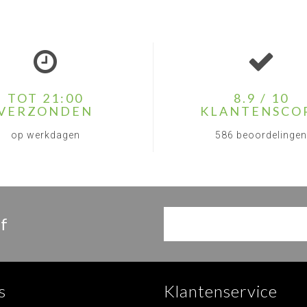
TOT 21:00
8.9 / 10
VERZONDEN
KLANTENSCO
op werkdagen
586 beoordelingen
f
s
Klantenservice