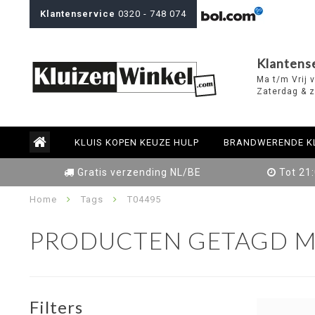
Klantenservice
0320 - 748 074
Klantens
Ma t/m Vrij 
Zaterdag & z
KLUIS KOPEN KEUZE HULP
BRANDWERENDE K
Gratis verzending NL/BE
Tot 21
Home
Tags
T04495
PRODUCTEN GETAGD M
Filters