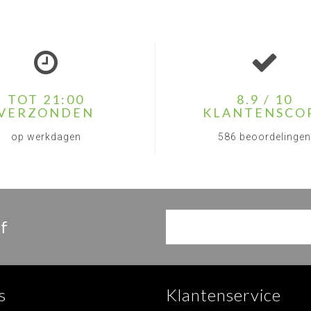
TOT 21:00
8.9 / 10
VERZONDEN
KLANTENSCO
op werkdagen
586 beoordelingen
f
s
Klantenservice