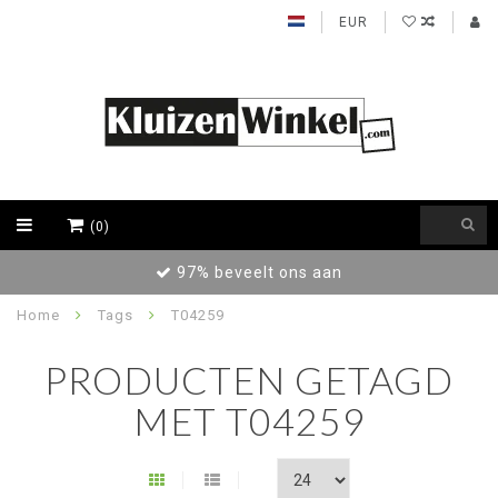
EUR
(0)
97% beveelt ons aan
Home
Tags
T04259
PRODUCTEN GETAGD
MET T04259