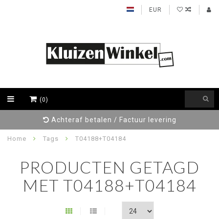
EUR
(0)
Achteraf betalen / Factuur levering
Home
Tags
T04188+T04184
PRODUCTEN GETAGD
MET T04188+T04184