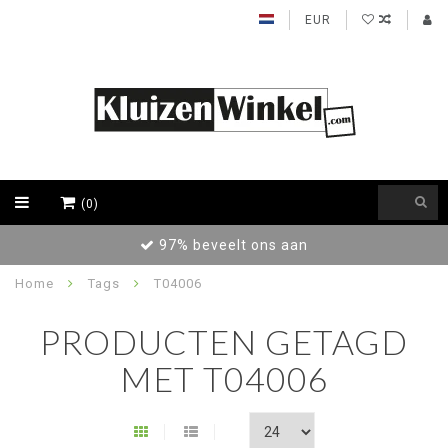
EUR
(0)
97% beveelt ons aan
Home
Tags
T04006
PRODUCTEN GETAGD
MET T04006